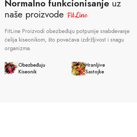
Normalno funkcionisanje
uz
naše proizvode
FitLine
FitLine Proizvodi obezbeđuju potpunije snabdevanje
ćelija kiseonikom, što povećava izdržljivost i snagu
organizma.
Obezbeđuju
Hranljive
Kiseonik
Sastojke