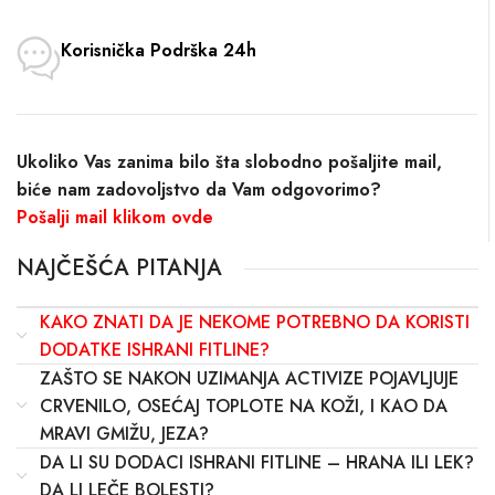
Korisnička Podrška 24h
Ukoliko Vas zanima bilo šta slobodno pošaljite mail,
biće nam zadovoljstvo da Vam odgovorimo?
Pošalji mail klikom ovde
NAJČEŠĆA PITANJA
KAKO ZNATI DA JE NEKOME POTREBNO DA KORISTI
DODATKE ISHRANI FITLINE?
ZAŠTO SE NAKON UZIMANJA ACTIVIZE POJAVLJUJE
CRVENILO, OSEĆAJ TOPLOTE NA KOŽI, I KAO DA
MRAVI GMIŽU, JEZA?
DA LI SU DODACI ISHRANI FITLINE – HRANA ILI LEK?
DA LI LEČE BOLESTI?