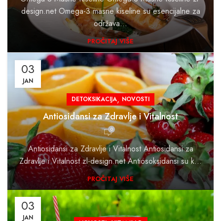
design.net Omega-3 masne kiseline su esencijalne za
održava...
PROČITAJ VIŠE
03
JAN
,
DETOKSIKACIJA
NOVOSTI
Antiosidansi za Zdravlje i Vitalnost
0
Antiosidansi za Zdravlje i Vitalnost Antiosidansi za
Zdravlje i Vitalnost zl-design.net Antiosoksidansi su k...
PROČITAJ VIŠE
03
JAN