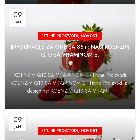
09
JAN
,
FITLINE PROIZVODI
NOVOSTI
INFORMACIJE ZA ONE SA 35+: NAŠI KOENZIM
Q10 SA VITAMINOM E.
0
KOENZIM Q10 SA VITAMINOM E - Fitline Proizvodi
KOENZIM Q10 SA VITAMINOM E - Fitline Proizvodi zl-
design.net KOENZIM Q10 SA VITAMI...
PROČITAJ VIŠE
09
JAN
,
FITLINE PROIZVODI
NOVOSTI