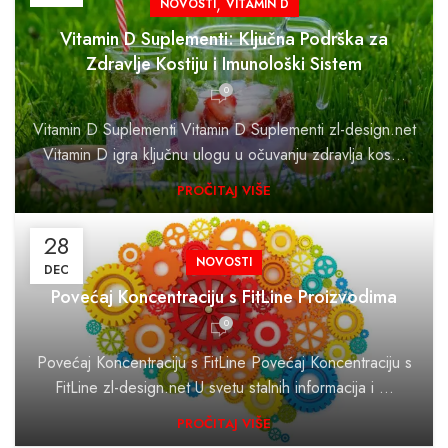
,
NOVOSTI
VITAMIN D
Vitamin D Suplementi: Ključna Podrška za
Zdravlje Kostiju i Imunološki Sistem
0
Vitamin D Suplementi Vitamin D Suplementi zl-design.net
Vitamin D igra ključnu ulogu u očuvanju zdravlja kos...
PROČITAJ VIŠE
28
NOVOSTI
DEC
Povećaj Koncentraciju s FitLine Proizvodima
0
Povećaj Koncentraciju s FitLine Povećaj Koncentraciju s
FitLine zl-design.net U svetu stalnih informacija i ...
PROČITAJ VIŠE