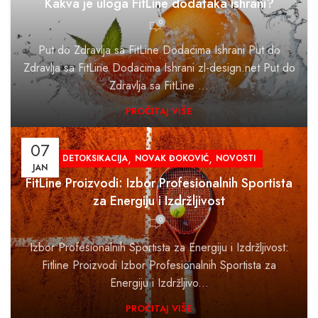
Kakva je uloga FitLine dodataka ishrani?
0
Put do Zdravlja sa FitLine Dodacima Ishrani Put do
Zdravlja sa FitLine Dodacima Ishrani zl-design.net Put do
Zdravlja sa FitLine ...
PROČITAJ VIŠE
07
,
,
DETOKSIKACIJA
NOVAK ĐOKOVIĆ
NOVOSTI
JAN
FitLine Proizvodi: Izbor Profesionalnih Sportista
za Energiju i Izdržljivost
0
Izbor Profesionalnih Sportista za Energiju i Izdržljivost:
Fitline Proizvodi Izbor Profesionalnih Sportista za
Energiju i Izdržljivo...
PROČITAJ VIŠE