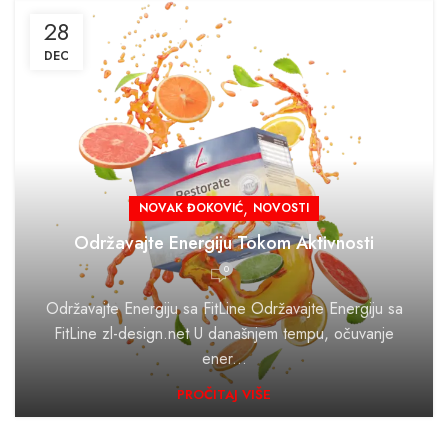
28
DEC
,
NOVAK ĐOKOVIĆ
NOVOSTI
Održavajte Energiju Tokom Aktivnosti
0
Održavajte Energiju sa FitLine Održavajte Energiju sa
FitLine zl-design.net U današnjem tempu, očuvanje
ener...
PROČITAJ VIŠE