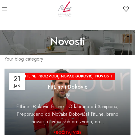
Novosti
Your blog category
,
,
21
FITLINE PROIZVODI
NOVAK ĐOKOVIĆ
NOVOSTI
FitLine i Đoković
JAN
0
FitLine i Đoković FitLine - Odabrano od Šampiona,
Preporučeno od Novaka Đokovića! FitLine, brend
inovacija i vrhunskih proizvoda, no...
PROČITAJ VIŠE