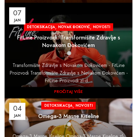
07
JAN
,
,
DETOKSIKACIJA
NOVAK ĐOKOVIĆ
NOVOSTI
FitLine Proizvodi: Transformišite Zdravlje s
Novakom Đokovićem
0
Transformišite Zdravlje s Novakom Đokovićem - FitLine
Proizvodi Transformišite Zdravlje s Novakom Đokovićem -
FitLine Proizvodi zl-d...
PROČITAJ VIŠE
,
04
DETOKSIKACIJA
NOVOSTI
Omega-3 Masne Kiseline
JAN
0
Omega-3 Masne Kiseline Omega-3 Masne Kiseline zl-